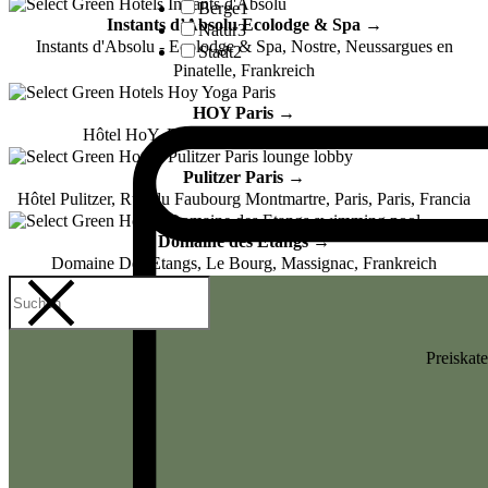
Berge
1
Instants d’Absolu Ecolodge & Spa →
Natur
3
Instants d'Absolu - Ecolodge & Spa, Nostre, Neussargues en
Stadt
2
Pinatelle, Frankreich
HOY Paris →
Hôtel HoY, Rue des Martyrs, Paris, Frankreich
Pulitzer Paris →
Hôtel Pulitzer, Rue du Faubourg Montmartre, Paris, Paris, Francia
Domaine des Etangs →
Domaine Des Etangs, Le Bourg, Massignac, Frankreich
Preiskat