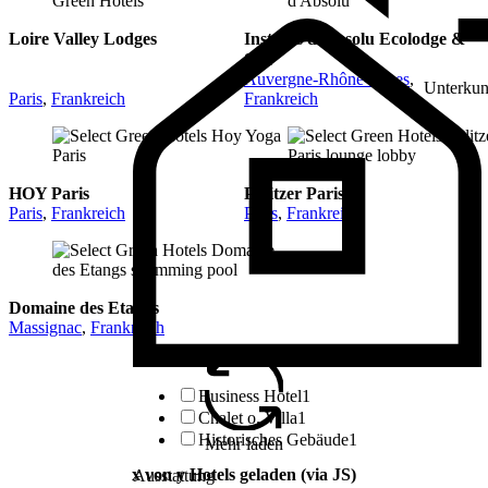
Loire Valley Lodges
Instants d’Absolu Ecolodge &
Spa
Auvergne-Rhône-Alpes
,
Unterkunf
Paris
,
Frankreich
Frankreich
HOY Paris
Pulitzer Paris
Paris
,
Frankreich
Paris
,
Frankreich
Domaine des Etangs
Massignac
,
Frankreich
Business Hotel
1
Chalet o. Villa
1
Historisches Gebäude
1
Mehr laden
x von y Hotels geladen (via JS)
Ausstattung