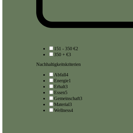
151 - 350 €
2
350 + €
3
Nachhaltigkeitskriterien
Abfall
4
Energie
1
Erhalt
3
Essen
5
Gemeinschaft
3
Material
3
Wellness
4