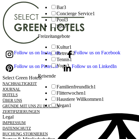
Bar
3
Concierge Service
1
Pool
3
Spa
3
Freizeitangebote
Kultur
1
Follow us on Instagram
Follow us on Facebook
Retreats
2
Tennis
1
Yoga
3
Follow us on Pinterest
Follow us on LinkedIn
Reisende
Select Green Hotels
NACHHALTIGKEIT
Familienfreundlich
1
JOURNAL
Flitterwochen
1
HOTELS
Haustiere Willkommen
1
ÜBER UNS
Vegan
1
GRÜNDE MIT UNS ZU BUCHEN
ZERTIFIZIERUNGEN
Legal
IMPRESSUM
DATENSCHUTZ
BUCHUNG STORNIEREN