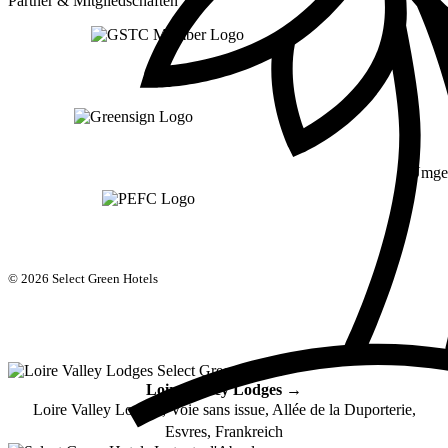
Partner & Mitgliedschaften
Umge
© 2026 Select Green Hotels
Loire Valley Lodges →
Loire Valley Lodges, Voie sans issue, Allée de la Duporterie,
Esvres, Frankreich