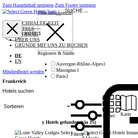
Zum Hauptinhalt springen
Zum Footer springen
Filter zurücksetzen
NACHHALTIGKEIT
HOTELS
JOURNAL
ÜBER UNS
GRÜNDE MIT UNS ZU BUCHEN
Regionen & Städte
DE
EN
Auvergne-Rhône-Alpes
1
Massignac
1
Mitgliedhotel werden
Paris
3
Frankreich
Karte
Raster
y Hotels gefunden (via JS)
Filtern
0