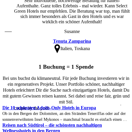
Sehr individuelle, hochwertige Beratung für Italien-
Aufenthalte. Ganz tolles Erlebnis - mal wieder. Kann Select
Green Hotels nur empfehlen. Die Beratung war top, man fühlt
sich immer besonders als Gast in den Hotels und es war
wirklich ein schöner Aufenthalt!
Susanne
Tenuta Zamparina
Italien, Toskana
1 Buchung = 1 Spende
Bei uns buchst du klimaneutral. Für jede Buchung investieren wir in
ein regeneratives Projekt. Unser Portfolio schöner, nachhaltiger
Hotels erleichtert Dir die Suche nach einzigartigen Hotels, damit Du
mit gutem Gewissen reisen kannst. Sei dabei und reise fair, grün und
mit Stil.
Die 10 schönsten Adults-Only Hotels in Europa
Ob in den Bergen der Dolomiten, an den Stränden Teneriffas oder auf der
sonnenverwöhnten Insel Mykonos – manchmal braucht es einfach einen Ort,
Reisen nach Südtirol – die schönsten nachhaltigen
an dem alles ein wenig ruhiger ist. Ein Adults-Only Hotel bietet genau das
Wellnesshotels in den Bergen