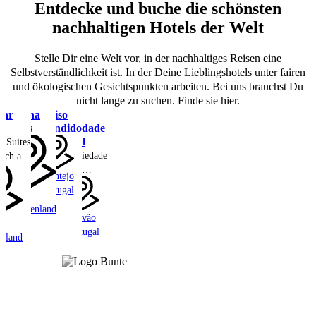
Entdecke und buche die schönsten
nachhaltigen Hotels der Welt
Stelle Dir eine Welt vor, in der nachhaltiges Reisen eine
Selbstverständlichkeit ist. In der Deine Lieblingshotels unter fairen
und ökologischen Gesichtspunkten arbeiten. Bei uns brauchst Du
nicht lange zu suchen. Finde sie hier.
var
Stamna
Paraiso
A
Sifnos
Escondido
Sociedade
Rural
r Suites
A Sociedade
sich auf
Rural:
nde
Alentejo
Ruhiger
maligen
Portugal
Sifnos
Luxus auf
hle aus
Griechenland
einer
Marvão
nachhaltigen
undert,
Portugal
enland
Farm im
ls
Alto
ßes
Alentejo
 neu
 wurde
Suiten
gen