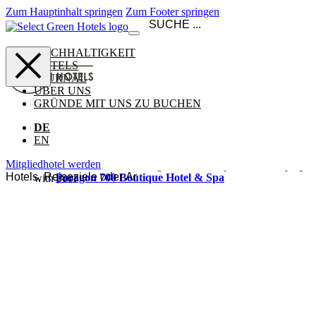
Zum Hauptinhalt springen
Zum Footer springen
NACHHALTIGKEIT
HOTELS
JOURNAL
ÜBER UNS
GRÜNDE MIT UNS ZU BUCHEN
DE
EN
Mitgliedhotel werden
Paragon 700 Boutique Hotel & Spa
Ansehen & buchen
Ostuni
Italien
Goulielmos Hotel & Spa
Das Goulielmos Hotel & Spa heißt Paare, Familien und Freunde
gleichermaßen willkommen – ein familiengeführtes Boutique-
Refugium hoch oben am Caldera-Rand von Santorini, über dem
Ansehen
&
traditionellen Akrotiri gelegen. 27 kykladische Zimmer, einige
buchen
mit privatem Plunge Pool, blicken über den aktiven Vulkan und