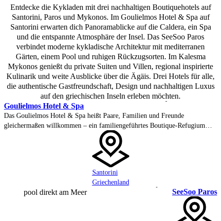
Entdecke die Kykladen mit drei nachhaltigen Boutiquehotels auf
Santorini, Paros und Mykonos. Im Goulielmos Hotel & Spa auf
Santorini erwarten dich Panoramablicke auf die Caldera, ein Spa
und die entspannte Atmosphäre der Insel. Das SeeSoo Paros
verbindet moderne kykladische Architektur mit mediterranen
Gärten, einem Pool und ruhigen Rückzugsorten. Im Kalesma
Mykonos genießt du private Suiten und Villen, regional inspirierte
Kulinarik und weite Ausblicke über die Ägäis. Drei Hotels für alle,
die authentische Gastfreundschaft, Design und nachhaltigen Luxus
auf den griechischen Inseln erleben möchten.
Goulielmos Hotel & Spa
Das Goulielmos Hotel & Spa heißt Paare, Familien und Freunde
gleichermaßen willkommen – ein familiengeführtes Boutique-Refugium
hoch oben am Caldera-Rand von Santorini, über dem traditionellen Akrotiri
gelegen. 27 kykladische Zimmer, einige mit privatem Plunge Pool, blicken
über den aktiven Vulkan und die Ägäis – weit weg vom Trubel der Insel.
Santorini
Griechenland
SeeSoo Paros