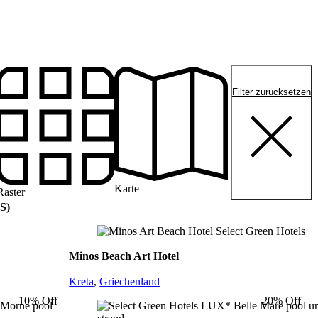
Filter zurücksetzen
Karte
Raster
JS)
Minos Beach Art Hotel
Kreta
,
Griechenland
10% Off
20% Off