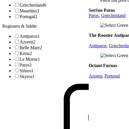
Griechenland
6
SeeSoo Paros
Mauritius
3
Paros
,
Griechenland
Portugal
2
Regionen & Städte
The Rooster Antipa
Antiparos
1
Azoren
2
Antiparos
,
Griechenl
Belle Mare
2
Kreta
2
Le Morne
1
Paros
1
Octant Furnas
Sifnos
1
Azoren
,
Portugal
Skyros
1