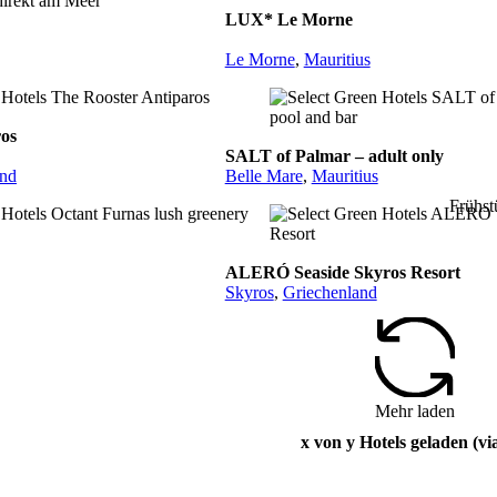
LUX* Le Morne
Le Morne
,
Mauritius
ros
SALT of Palmar – adult only
and
Belle Mare
,
Mauritius
Frühst
ALERÓ Seaside Skyros Resort
Skyros
,
Griechenland
Mehr laden
x von y Hotels geladen (vi