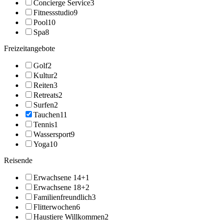
Concierge Service
3
Fitnessstudio
9
Pool
10
Spa
8
Freizeitangebote
Golf
2
Kultur
2
Reiten
3
Retreats
2
Surfen
2
Tauchen
11
Tennis
1
Wassersport
9
Yoga
10
Reisende
Erwachsene 14+
1
Erwachsene 18+
2
Familienfreundlich
3
Flitterwochen
6
Haustiere Willkommen
2