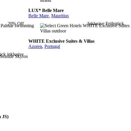
LUX* Belle Mare
Belle Mare
,
Mauritius
20% Off
Inklusive Frühstück
WHITE Exclusive Suites & Villas
Azoren
,
Portugal
ück inklusive
a JS)