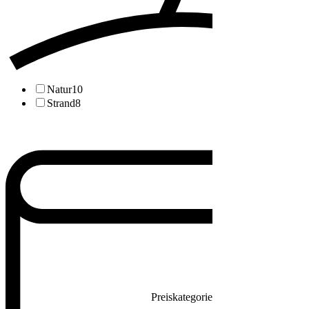
Natur
10
Strand
8
Preiskategorie