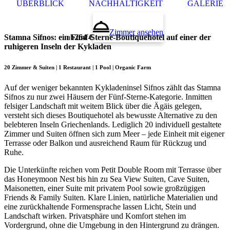
ÜBERBLICK
NACHHALTIGKEIT
GALERIE
Zimmer ansehen
Stamna Sifnos
: ein Fünf-Sterne-Boutiquehotel auf einer der
ab
264 €
ruhigeren Inseln der Kykladen
20 Zimmer & Suiten | 1 Restaurant | 1 Pool | Organic Farm
Auf der weniger bekannten Kykladeninsel Sifnos zählt das Stamna
Sifnos zu nur zwei Häusern der Fünf-Sterne-Kategorie. Inmitten
felsiger Landschaft mit weitem Blick über die Ägäis gelegen,
versteht sich dieses Boutiquehotel als bewusste Alternative zu den
belebteren Inseln Griechenlands. Lediglich 20 individuell gestaltete
Zimmer und Suiten öffnen sich zum Meer – jede Einheit mit eigener
Terrasse oder Balkon und ausreichend Raum für Rückzug und
Ruhe.
Die Unterkünfte reichen vom Petit Double Room mit Terrasse über
das Honeymoon Nest bis hin zu Sea View Suiten, Cave Suiten,
Maisonetten, einer Suite mit privatem Pool sowie großzügigen
Friends & Family Suiten. Klare Linien, natürliche Materialien und
eine zurückhaltende Formensprache lassen Licht, Stein und
Landschaft wirken. Privatsphäre und Komfort stehen im
Vordergrund, ohne die Umgebung in den Hintergrund zu drängen.