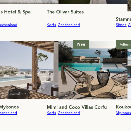
s Hotel & Spa
The Olivar Suites
Stamna
iechenland
Korfu
,
Griechenland
Sifnos
,
G
Neu
Villen
ykonos
Koukou
Mimi and Coco Villas Corfu
iechenland
Korfu
,
Griechenland
Mykonos