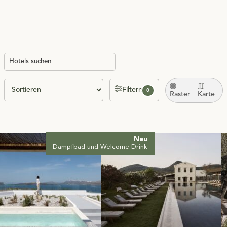
Filtern
0
Raster
Karte
Neu
Dampfbad und Welcome Drink