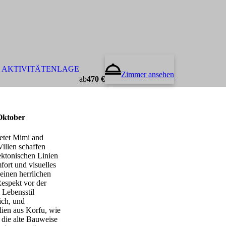
 AKTIVITÄTEN
LAGE
Zimmer ansehen
ab
470 €
 Oktober
etet Mimi and
Villen schaffen
tektonischen Linien
ort und visuelles
einen herrlichen
Respekt vor der
 Lebensstil
ich, und
alien aus Korfu, wie
 die alte Bauweise