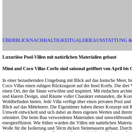
ÜBERBLICK
NACHHALTIGKEIT
GALERIE
AUSSTATTUNG &
Luxuriöse Pool-Villen mit natürlichen Materialien gebaut
Mimi and Coco Villas Corfu sind saisonal geöffnet von April bis
In einer bezaubernden Umgebung mit Blick auf das Ionische Meer, bi
Coco Villas einen ruhigen Rückzugsort auf der Insel Korfu. Die drei 
einen Ort, der die Sinne verwöhnt und inspiriert. Mit einfachen archi
und klarem Design, sind Räume voller Charakter entstanden, die Komf
Wohlbefinden bieten. Jede Villa verfügt über einen privaten Pool und 
Blick auf das Mittelmeer. Die Eigentümer haben dieses Konzept mit 
Umwelt entwickelt und sich dabei an ihren eigenen Werten und ihrem
orientiert. Die beim Bau verwendeten Materialien sind umweltfreundl
energieeffizient. Wie früher wurden die Villen mit natürlichen Materi
Wolle für die Isolierung und 50cm dicken Steinmauern gebaut. Durch