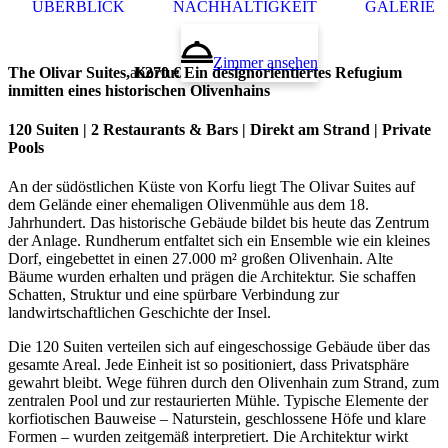
ÜBERBLICK
NACHHALTIGKEIT
GALERIE
Zimmer ansehen
The Olivar Suites, Korfu: Ein designorientiertes Refugium
ab
270 €
inmitten eines historischen Olivenhains
120 Suiten | 2 Restaurants & Bars | Direkt am Strand | Private
Pools
An der südöstlichen Küste von Korfu liegt The Olivar Suites auf
dem Gelände einer ehemaligen Olivenmühle aus dem 18.
Jahrhundert. Das historische Gebäude bildet bis heute das Zentrum
der Anlage. Rundherum entfaltet sich ein Ensemble wie ein kleines
Dorf, eingebettet in einen 27.000 m² großen Olivenhain. Alte
Bäume wurden erhalten und prägen die Architektur. Sie schaffen
Schatten, Struktur und eine spürbare Verbindung zur
landwirtschaftlichen Geschichte der Insel.
Die 120 Suiten verteilen sich auf eingeschossige Gebäude über das
gesamte Areal. Jede Einheit ist so positioniert, dass Privatsphäre
gewahrt bleibt. Wege führen durch den Olivenhain zum Strand, zum
zentralen Pool und zur restaurierten Mühle. Typische Elemente der
korfiotischen Bauweise – Naturstein, geschlossene Höfe und klare
Formen – wurden zeitgemäß interpretiert. Die Architektur wirkt