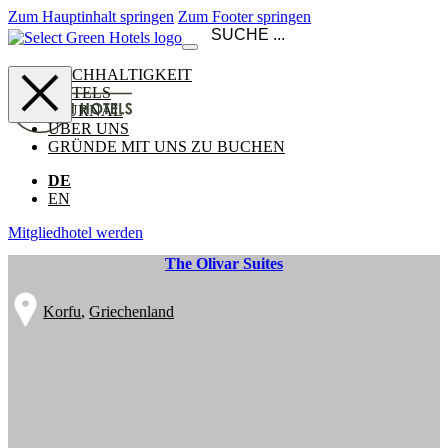
Zum Hauptinhalt springen
Zum Footer springen
NACHHALTIGKEIT
HOTELS
JOURNAL
ÜBER UNS
GRÜNDE MIT UNS ZU BUCHEN
DE
EN
Mitgliedhotel werden
The Olivar Suites
Korfu
,
Griechenland