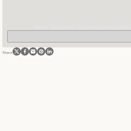
Werde Teil unserer Community und erhalte
Follow us on Instagram
Follow us on Facebook
Follow us on Facebook
Follow us on Pinterest
Follow us on LinkedIn
Share