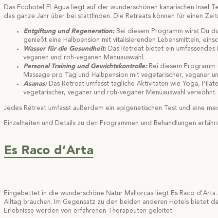
Das Ecohotel El Agua liegt auf der wunderschönen kanarischen Insel Ten
das ganze Jahr über bei stattfinden. Die Retreats können für einen Ze
Entgiftung und Regeneration:
Bei diesem Programm wirst Du dur
genießt eine Halbpension mit vitalisierenden Lebensmitteln, eins
Wasser für die Gesundheit:
Das Retreat bietet ein umfassende
veganen und roh-veganen Menüauswahl.
Personal Training und Gewichtskontrolle:
Bei diesem Programm e
Massage pro Tag und Halbpension mit vegetarischer, veganer u
Asanas:
Das Retreat umfasst tägliche Aktivitäten wie Yoga, Pila
vegetarischer, veganer und roh-veganer Menüauswahl verwöhnt.
Jedes Retreat umfasst außerdem ein epigenetischen Test und eine med
Einzelheiten und Details zu den Programmen und Behandlungen erfähr
Es Raco d’Arta
Eingebettet in die wunderschöne Natur Mallorcas liegt Es Raco d’Arta.
Alltag brauchen. Im Gegensatz zu den beiden anderen Hotels bietet das 
Erlebnisse werden von erfahrenen Therapeuten geleitet: