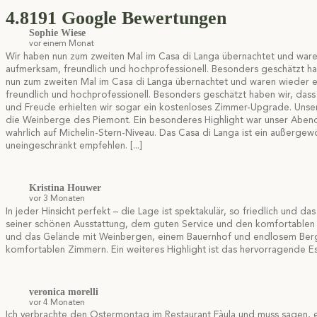
4.8
191 Google Bewertungen
Sophie Wiese
vor einem Monat
Wir haben nun zum zweiten Mal im Casa di Langa übernachtet und ware
aufmerksam, freundlich und hochprofessionell. Besonders geschätzt ha
nun zum zweiten Mal im Casa di Langa übernachtet und waren wieder 
freundlich und hochprofessionell. Besonders geschätzt haben wir, das
und Freude erhielten wir sogar ein kostenloses Zimmer-Upgrade. Unse
die Weinberge des Piemont. Ein besonderes Highlight war unser Abende
wahrlich auf Michelin-Stern-Niveau. Das Casa di Langa ist ein außerg
uneingeschränkt empfehlen.
[...]
Kristina Houwer
vor 3 Monaten
In jeder Hinsicht perfekt – die Lage ist spektakulär, so friedlich un
seiner schönen Ausstattung, dem guten Service und den komfortablen Z
und das Gelände mit Weinbergen, einem Bauernhof und endlosem Bergpa
komfortablen Zimmern. Ein weiteres Highlight ist das hervorragende E
veronica morelli
vor 4 Monaten
Ich verbrachte den Ostermontag im Restaurant Fàula und muss sagen, es