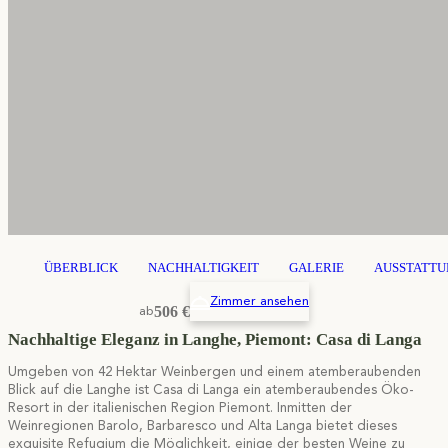
ÜBERBLICK
NACHHALTIGKEIT
GALERIE
AUSSTATTU
Zimmer ansehen
506 €
ab
Nachhaltige Eleganz in Langhe, Piemont: Casa di Langa
Umgeben von 42 Hektar Weinbergen und einem atemberaubenden
Blick auf die Langhe ist Casa di Langa ein atemberaubendes Öko-
Resort in der italienischen Region Piemont. Inmitten der
Weinregionen Barolo, Barbaresco und Alta Langa bietet dieses
exquisite Refugium die Möglichkeit, einige der besten Weine zu