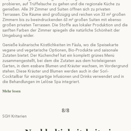
probieren, auf Trüffelsuche zu gehen und die regionale Küche zu
genießen. Alle 39 Zimmer und Suiten öffnen sich zu privaten
Terrassen. Die Räume sind großzügig und reichen von 33 m² großen
Zimmern bis zu beeindruckenden 63 m² großen Suiten mit ebenso
großen privaten Terrassen. Die Stoffe aus lokaler Produktion und die
sanften Farben der Zimmer spiegeln die natürliche Schönheit der
Umgebung wider.
Genieße kulinarische Köstlichkeiten im Fàula, wo die Speisekarte
vegane und vegetarische Optionen, Bio-Produkte und saisonale
Zutaten bietet. Der Küchenchef hat ein komplett grünes Menü
zusammengestellt, bei dem die Zutaten aus dem hoteleigenen
Garten, in dem essbare Blumen und Kräuter wachsen, im Vordergrund
stehen. Diese Kräuter und Blumen werden auch in der Sorì-
Cocktailbar für einzigartige Infusionen und Drinks verwendet und in
die Behandlungen im Lelòse Spa integriert.
Mehr lesen
8/8
SGH Kriterien