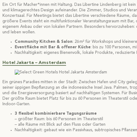
Ein Ort für Macher*innen mit Haltung. Das Libertine Lindenberg ist kein
und klimagerechtes Design aufeinander. Die Zimmer, Studios und Veran
Konzertsaal. Für Meetings bietet das Libertine verschiedene Räume, d
größere Events steht ein multifunktionaler Veranstaltungsraum mit Bar,
eigenem Anbau oder von lokalen Partnern. Besonders hervorzuheben: d
und leben wollen.
Community Kitchen & Salon
: 26 m² für Workshops und kleiner
Eventfläche mit Bar & offener Küche
: bis zu 100 Personen, m
Nachhaltigkeit: eigenes Bienenvolk, lokale Produkte, reduzierte
Hotel Jakarta – Amsterdam
Ein grünes Paradies mitten in der Stadt: Zwischen Hafen und City gele
seiner üppigen Bepflanzung an die indonesische Insel Java. Palmen, tr
und die Energieversorgung basiert auf nachhaltigen Systemen. Für Bu
Der größte Raum bietet Platz für bis zu 60 Personen im Theaterstil od
Indoor-Garten.
3 flexibel kombinierbare Tagungsräume
– größter Raum: bis 60 Personen im Theaterstil
– alle Räume mit Blick auf den Fluss oder Garten
Nachhaltigkeit: gebaut wie ein Passivhaus, subtropisches Pflanz