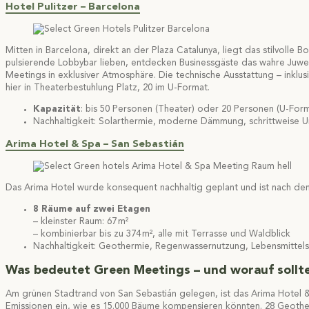
Hotel Pulitzer – Barcelona
Mitten in Barcelona, direkt an der Plaza Catalunya, liegt das stilvol
pulsierende Lobbybar lieben, entdecken Businessgäste das wahre Juwel
Meetings in exklusiver Atmosphäre. Die technische Ausstattung – inklu
hier in Theaterbestuhlung Platz, 20 im U-Format.
Kapazität
: bis 50 Personen (Theater) oder 20 Personen (U-For
Nachhaltigkeit: Solarthermie, moderne Dämmung, schrittweise U
Arima Hotel & Spa – San Sebastián
Das Arima Hotel wurde konsequent nachhaltig geplant und ist nach d
8 Räume auf zwei Etagen
– kleinster Raum: 67 m²
– kombinierbar bis zu 374 m², alle mit Terrasse und Waldblick
Nachhaltigkeit: Geothermie, Regenwassernutzung, Lebensmittels
Was bedeutet Green Meetings – und worauf sollt
Am grünen Stadtrand von San Sebastián gelegen, ist das Arima Hotel & S
Emissionen ein, wie es 15.000 Bäume kompensieren könnten. 28 Geoth