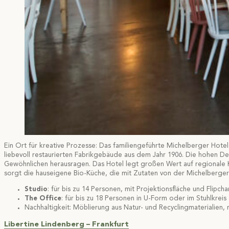
Ein Ort für kreative Prozesse: Das familiengeführte Michelberger Hotel
liebevoll restaurierten Fabrikgebäude aus dem Jahr 1906. Die hohen D
Gewöhnlichen herausragen. Das Hotel legt großen Wert auf regionale Kr
sorgt die hauseigene Bio-Küche, die mit Zutaten von der Michelberger 
Studio
: für bis zu 14 Personen, mit Projektionsfläche und Flipcha
The Office
: für bis zu 18 Personen in U-Form oder im Stuhlkreis
Nachhaltigkeit: Möblierung aus Natur- und Recyclingmaterialien,
Libertine Lindenberg – Frankfurt