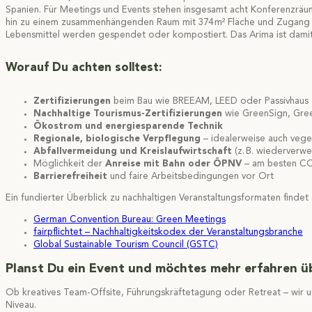
Spanien. Für Meetings und Events stehen insgesamt acht Konferenzräume
hin zu einem zusammenhängenden Raum mit 374 m² Fläche und Zugang zu
Lebensmittel werden gespendet oder kompostiert. Das Arima ist damit n
Worauf Du achten solltest:
Zertifizierungen
beim Bau wie BREEAM, LEED oder Passivhaus
Nachhaltige Tourismus-Zertifizierungen
wie GreenSign, Gre
Ökostrom und energiesparende Technik
Regionale, biologische Verpflegung
– idealerweise auch veg
Abfallvermeidung und Kreislaufwirtschaft
(z. B. wiederverw
Möglichkeit der
Anreise mit Bahn oder ÖPNV
– am besten CO
Barrierefreiheit
und faire Arbeitsbedingungen vor Ort
Ein fundierter Überblick zu nachhaltigen Veranstaltungsformaten findet 
German Convention Bureau: Green Meetings
fairpflichtet – Nachhaltigkeitskodex der Veranstaltungsbranche
Global Sustainable Tourism Council (GSTC)
Planst Du ein Event und möchtes mehr erfahren ü
Ob kreatives Team-Offsite, Führungskräftetagung oder Retreat – wir 
Niveau.