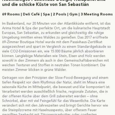
und die schicke Küste von San Sebastián
69 Rooms | Deli Café | Spa | 2 Pools | Gym
|
3 Meeting Rooms
Im Baskenland, nur 20 Minuten von der Atlantikküste entfernt, ist das
Arima Hotel & Spa der perfekte Ort, um die kulinarische Hauptstadt
Europas, San Sebastian, zu erkunden und gleichzeitig die ruhige
Umgebung inmitten eines Waldes zu genießen. Das 2017 eröffnete
69-Zimmer Boutique Hotel wurde mit dem Passivhaus-Zertifikat
ausgezeichnet und spart im Vergleich zu einem Standardgebäude so
viele CO2-Emissionen ein, wie 15.000 Bäume jährlich absorbieren
können. Langlebige Materialien wie Stein, Eisen und Holz werden
sowohl in den Zimmern als auch in den Gemeinschaftsbereichen mit
weichen Texturen und Stoffen in neutralen Tönen kombiniert. Die
meisten Zimmer blicken in grüne Wälder.
Getragen von den Prinzipien der Slow-Food-Bewegung und einem
tiefen Respekt vor dem Rhythmus der Natur, steht im Misura eine
saisonale Küche im Mittelpunkt, die bewusst und klar komponiert ist.
Verarbeitet werden ausschließlich frische, regionale Zutaten, die in
der offenen Küche über dem Grill zubereitet werden – ohne
Schnörkel, aber mit viel Feingefühl für das Wesentliche. Die Karte
verändert sich mit den Jahreszeiten und bringt Gerichte hervor wie
die Steinpilzcreme mit Haselnusspesto, über offenem Feuer
gegrillten Seehecht mit Zitronengrasbutter oder confierten