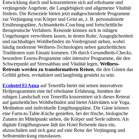
Entwicklung durch und konzentrieren sich auf erholsame und
verjüngende Angebote, die Langlebigkeit und allgemeine Vitalität
fördern. Die Reiseziele bieten jetzt maßgeschneiderte Programme
zur Verjüngung von Körper und Geist an, z. B. personalisierte
Ernährungspläne, Achtsamkeits-Coaching und fortschrittliche
therapeutische Verfahren. Reisende können sich in ruhigen
Umgebungen verwöhnen lassen, in denen Ruhe, Ausgeglichenheit
und nachhaltiges Wohlbefinden im Vordergrund stehen, wobei
häufig modernste Wellness-Technologien neben ganzheitlichen
Traditionen zum Einsatz kommen. Ob durch Gesundheits-Checks,
besondere Essens-Programme oder intensive Programme, die den
Schwerpunkt auf Stressabbau und Vitalität legen,
Wellness-
Retreats werden zu transformativen Reisen
, die den Gästen das
Gefühl geben, revitalisiert und langfristig gestärkt zu sein.
Ecohotel El Agua
auf Teneriffa bietet mit seinen innovativen
Heilprogrammen eine tief erholsame Erfahrung. Inmitten der
ruhigen Landschaft von Teneriffa konzentriert sich dieses Retreat
auf ganzheitliches Wohlbefinden und bietet Aktivitäten wie Yoga,
Meditation und individuelle Entgiftungspläne. Die Gäste können
eine Farm-to-Table-Küche genießen, bei der frische, biologische
Zutaten im Mittelpunkt stehen, die Körper und Seele nähren. Als
digitale Entgiftungsoase lädt das Hotel Reisende dazu ein,
abzuschalten und sich ganz auf eine Reise der Verjüngung und
Selbstentdeckung einzulassen.