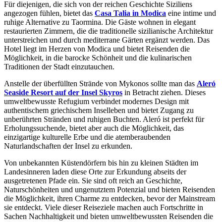
Für diejenigen, die sich von der reichen Geschichte Siziliens
angezogen fühlen, bietet das
Casa Talia in Modica
eine intime und
ruhige Alternative zu Taormina. Die Gäste wohnen in elegant
restaurierten Zimmern, die die traditionelle sizilianische Architektur
unterstreichen und durch mediterrane Gärten ergänzt werden. Das
Hotel liegt im Herzen von Modica und bietet Reisenden die
Möglichkeit, in die barocke Schönheit und die kulinarischen
Traditionen der Stadt einzutauchen.
Anstelle der überfüllten Strände von Mykonos sollte man das
Aleró
Seaside Resort auf der Insel Skyros
in Betracht ziehen. Dieses
umweltbewusste Refugium verbindet modernes Design mit
authentischem griechischem Inselleben und bietet Zugang zu
unberührten Stränden und ruhigen Buchten. Aleró ist perfekt für
Erholungssuchende, bietet aber auch die Möglichkeit, das
einzigartige kulturelle Erbe und die atemberaubenden
Naturlandschaften der Insel zu erkunden.
Von unbekannten Küstendörfern bis hin zu kleinen Städten im
Landesinneren laden diese Orte zur Erkundung abseits der
ausgetretenen Pfade ein. Sie sind oft reich an Geschichte,
Naturschönheiten und ungenutztem Potenzial und bieten Reisenden
die Möglichkeit, ihren Charme zu entdecken, bevor der Mainstream
sie entdeckt. Viele dieser Reiseziele machen auch Fortschritte in
Sachen Nachhaltigkeit und bieten umweltbewussten Reisenden die