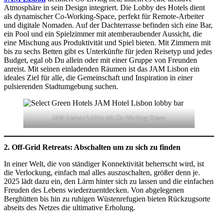
Atmosphäre in sein Design integriert. Die Lobby des Hotels dient
als dynamischer Co-Working-Space, perfekt für Remote-Arbeiter
und digitale Nomaden. Auf der Dachterrasse befinden sich eine Bar,
ein Pool und ein Spielzimmer mit atemberaubender Aussicht, die
eine Mischung aus Produktivität und Spiel bieten. Mit Zimmern mit
bis zu sechs Betten gibt es Unterkünfte für jeden Reisetyp und jedes
Budget, egal ob Du allein oder mit einer Gruppe von Freunden
anreist. Mit seinen einladenden Räumen ist das JAM Lisbon ein
ideales Ziel für alle, die Gemeinschaft und Inspiration in einer
pulsierenden Stadtumgebung suchen.
JAM Lisbon Lobby mit Co-Working Space
2. Off-Grid Retreats: Abschalten um zu sich zu finden
In einer Welt, die von ständiger Konnektivität beherrscht wird, ist
die Verlockung, einfach mal alles auszuschalten, größer denn je.
2025 lädt dazu ein, den Lärm hinter sich zu lassen und die einfachen
Freuden des Lebens wiederzuentdecken. Von abgelegenen
Berghütten bis hin zu ruhigen Wüstenrefugien bieten Rückzugsorte
abseits des Netzes die ultimative Erholung.