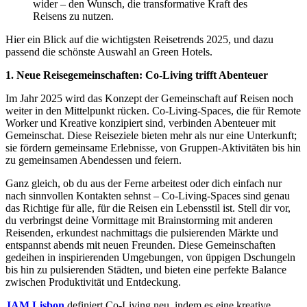
wider – den Wunsch, die transformative Kraft des
Reisens zu nutzen.
Hier ein Blick auf die wichtigsten Reisetrends 2025, und dazu
passend die schönste Auswahl an Green Hotels.
1. Neue Reisegemeinschaften: Co-Living trifft Abenteuer
Im Jahr 2025 wird das Konzept der Gemeinschaft auf Reisen noch
weiter in den Mittelpunkt rücken. Co-Living-Spaces, die für Remote
Worker und Kreative konzipiert sind, verbinden Abenteuer mit
Gemeinschat. Diese Reiseziele bieten mehr als nur eine Unterkunft;
sie fördern gemeinsame Erlebnisse, von Gruppen-Aktivitäten bis hin
zu gemeinsamen Abendessen und feiern.
Ganz gleich, ob du aus der Ferne arbeitest oder dich einfach nur
nach sinnvollen Kontakten sehnst – Co-Living-Spaces sind genau
das Richtige für alle, für die Reisen ein Lebensstil ist. Stell dir vor,
du verbringst deine Vormittage mit Brainstorming mit anderen
Reisenden, erkundest nachmittags die pulsierenden Märkte und
entspannst abends mit neuen Freunden. Diese Gemeinschaften
gedeihen in inspirierenden Umgebungen, von üppigen Dschungeln
bis hin zu pulsierenden Städten, und bieten eine perfekte Balance
zwischen Produktivität und Entdeckung.
JAM Lisbon
definiert Co-Living neu, indem es eine kreative