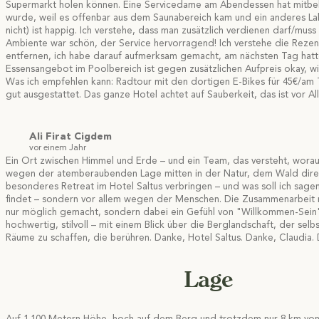
Supermarkt holen können. Eine Servicedame am Abendessen hat mitbek
wurde, weil es offenbar aus dem Saunabereich kam und ein anderes Label
nicht) ist happig. Ich verstehe, dass man zusätzlich verdienen darf/mu
Ambiente war schön, der Service hervorragend! Ich verstehe die Rezensio
entfernen, ich habe darauf aufmerksam gemacht, am nächsten Tag hatte i
Essensangebot im Poolbereich ist gegen zusätzlichen Aufpreis okay, wi
Was ich empfehlen kann: Radtour mit den dortigen E-Bikes für 45€/am
gut ausgestattet. Das ganze Hotel achtet auf Sauberkeit, das ist vor 
Ali Firat Cigdem
vor einem Jahr
Ein Ort zwischen Himmel und Erde – und ein Team, das versteht, worauf
wegen der atemberaubenden Lage mitten in der Natur, dem Wald direk
besonderes Retreat im Hotel Saltus verbringen – und was soll ich sag
findet – sondern vor allem wegen der Menschen. Die Zusammenarbeit m
nur möglich gemacht, sondern dabei ein Gefühl von "Willkommen-Sein" ve
hochwertig, stilvoll – mit einem Blick über die Berglandschaft, der se
Räume zu schaffen, die berühren. Danke, Hotel Saltus. Danke, Claudia.
Lage