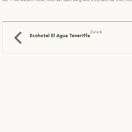
Auf 1.100 Metern Höhe, hoch auf dem Berg und trotzdem nur 8 km von B
Zurück
Ecohotel El Agua Teneriffa