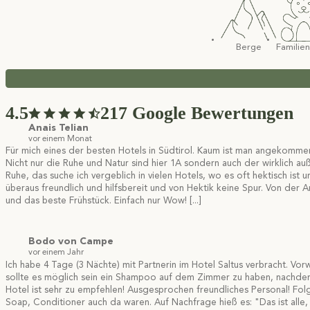
Berge
Familien
4.5
217 Google Bewertungen
Anais Telian
vor einem Monat
Für mich eines der besten Hotels in Südtirol. Kaum ist man angekommen i
Nicht nur die Ruhe und Natur sind hier 1A sondern auch der wirklich au
Ruhe, das suche ich vergeblich in vielen Hotels, wo es oft hektisch ist u
überaus freundlich und hilfsbereit und von Hektik keine Spur. Von der
und das beste Frühstück. Einfach nur Wow!
[...]
Bodo von Campe
vor einem Jahr
Ich habe 4 Tage (3 Nächte) mit Partnerin im Hotel Saltus verbracht. V
sollte es möglich sein ein Shampoo auf dem Zimmer zu haben, nachde
Hotel ist sehr zu empfehlen! Ausgesprochen freundliches Personal! F
Soap, Conditioner auch da waren. Auf Nachfrage hieß es: "Das ist alle, 