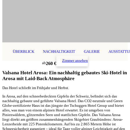
ÜBERBLICK
NACHHALTIGKEIT
GALERIE
AUSSTATTU
Zimmer ansehen
ab
260 €
Valsana Hotel Arosa: Ein nachhaltig gebautes Ski-Hotel in
Arosa mit Laid-Back Atmosphäre
Das Hotel schließt im Frühjahr und Herbst.
In Arosa, auf den schneebedeckten Gipfeln der Schweiz, befindet sich das
nachhaltig gebaute und geführte Valsana Hotel. Das CO2-neutrale und Green
Globe-zertifizierte Haus ist das jüngste der Tschuggen Hotel Group und bietet
alles, was man von einem alpinen Hotel erwartet. Es ist umgeben von
Pinienwäldern, glitzernden Seen und stattlichen Gipfeln. Das Valsana Arosa
liegt direkt am größten zusammenhängenden Skigebiet Graubündens: Arosa-
Lenzerheide mit 225 Pistenkilometern. Auf bis zu 2.865 Metern Höhe ist
Schneesicherheit garantiert – ideal für Tage voller alpiner Leichtigkeit auf den