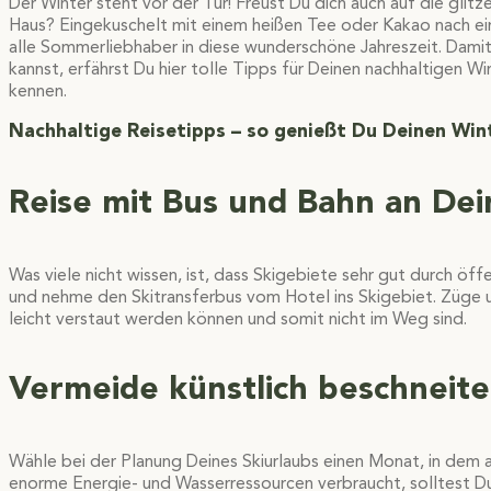
Der Winter steht vor der Tür! Freust Du dich auch auf die gl
Haus? Eingekuschelt mit einem heißen Tee oder Kakao nach ein
alle Sommerliebhaber in diese wunderschöne Jahreszeit. Dami
kannst, erfährst Du hier tolle Tipps für Deinen nachhaltigen W
kennen.
Nachhaltige Reisetipps – so genießt Du Deinen Wi
Reise mit Bus und Bahn an Dein
Was viele nicht wissen, ist, dass Skigebiete sehr gut durch öf
und nehme den Skitransferbus vom Hotel ins Skigebiet. Züge 
leicht verstaut werden können und somit nicht im Weg sind.
Vermeide künstlich beschneite
Wähle bei der Planung Deines Skiurlaubs einen Monat, in dem a
enorme Energie- und Wasserressourcen verbraucht, solltest D