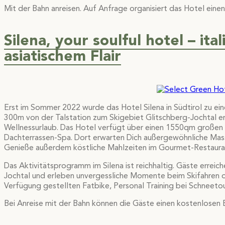
Mit der Bahn anreisen. Auf Anfrage organisiert das Hotel ein
Silena, your soulful hotel – it
asiatischem Flair
Erst im Sommer 2022 wurde das Hotel Silena in Südtirol zu ei
300m von der Talstation zum Skigebiet Glitschberg-Jochtal ent
Wellnessurlaub. Das Hotel verfügt über einen 1550qm großen
Dachterrassen-Spa. Dort erwarten Dich außergewöhnliche Massa
Genieße außerdem köstliche Mahlzeiten im Gourmet-Restaurant
Das Aktivitätsprogramm im Silena ist reichhaltig. Gäste erreic
Jochtal und erleben unvergessliche Momente beim Skifahren 
Verfügung gestellten Fatbike, Personal Training bei Schne
Bei Anreise mit der Bahn können die Gäste einen kostenlosen 