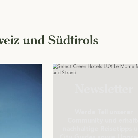
eiz und Südtirols
Newsletter
Werde Teil unserer
Community und erhalt
nachhaltige Reisetipps 
City Guides sowie Upgr