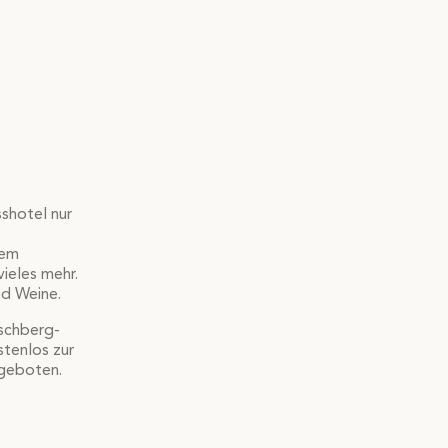
shotel nur
nem
ieles mehr.
nd Weine.
tschberg-
tenlos zur
ngeboten.