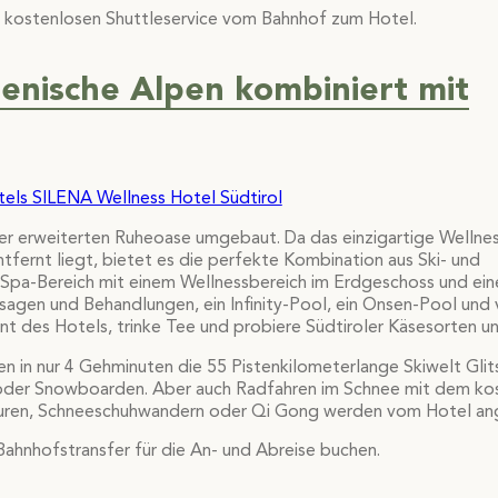
en kostenlosen Shuttleservice vom Bahnhof zum Hotel.
alienische Alpen kombiniert mit
ner erweiterten Ruheoase umgebaut. Da das einzigartige Wellnes
fernt liegt, bietet es die perfekte Kombination aus Ski- und
 Spa-Bereich mit einem Wellnessbereich im Erdgeschoss und ei
gen und Behandlungen, ein Infinity-Pool, ein Onsen-Pool und v
 des Hotels, trinke Tee und probiere Südtiroler Käsesorten u
hen in nur 4 Gehminuten die 55 Pistenkilometerlange Skiwelt Gli
oder Snowboarden. Aber auch Radfahren im Schnee mit dem kos
etouren, Schneeschuhwandern oder Qi Gong werden vom Hotel a
Bahnhofstransfer für die An- und Abreise buchen.