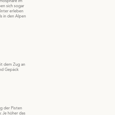
tmosphäre im
en sich sogar
inter erleben
ls in den Alpen
mit dem Zug an
und Gepäck
ng der Pisten
: Je höher das