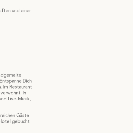
aften und einer
andgemalte
 Entspanne Dich
. Im Restaurant
 verwöhnt. In
und Live-Musik,
rreichen Gäste
 Hotel gebucht