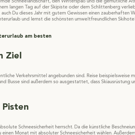
itzernde Schneelandschaft, den Winterspaß und die gemütliche A
em langen Tag auf der Skipiste oder dem Schlittenberg verlieb
t auch Du dieses Jahr mit gutem Gewissen einen zauberhaften W
interurlaub und lernst die schönsten umweltfreundlichen Skihote
nterurlaub am besten
 Ziel
fentliche Verkehrsmittel angebunden sind. Reise beispielsweise 
und Busse sind außerdem so ausgestattet, dass Skiausrüstung 
 Pisten
bsolute Schneesicherheit herrscht. Da die künstliche Beschneiu
u einen Monat mit absoluter Schneesicherheit wählen. Außerdem