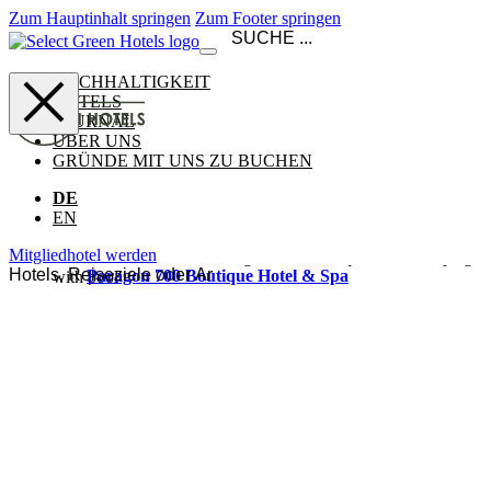
Zum Hauptinhalt springen
Zum Footer springen
NACHHALTIGKEIT
HOTELS
JOURNAL
ÜBER UNS
GRÜNDE MIT UNS ZU BUCHEN
DE
EN
Mitgliedhotel werden
Paragon 700 Boutique Hotel & Spa
Ansehen & buchen
Ostuni
Italien
Goulielmos Hotel & Spa
Das Goulielmos Hotel & Spa heißt Paare, Familien und Freunde
gleichermaßen willkommen – ein familiengeführtes Boutique-
Refugium hoch oben am Caldera-Rand von Santorini, über dem
Ansehen
&
traditionellen Akrotiri gelegen. 27 kykladische Zimmer, einige
buchen
mit privatem Plunge Pool, blicken über den aktiven Vulkan und