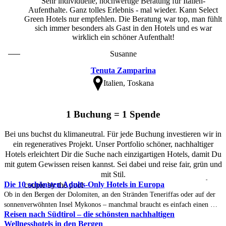
Sehr individuelle, hochwertige Beratung für Italien-
Aufenthalte. Ganz tolles Erlebnis - mal wieder. Kann Select
Green Hotels nur empfehlen. Die Beratung war top, man fühlt
sich immer besonders als Gast in den Hotels und es war
wirklich ein schöner Aufenthalt!
Susanne
Tenuta Zamparina
Italien, Toskana
1 Buchung = 1 Spende
Bei uns buchst du klimaneutral. Für jede Buchung investieren wir in
ein regeneratives Projekt. Unser Portfolio schöner, nachhaltiger
Hotels erleichtert Dir die Suche nach einzigartigen Hotels, damit Du
mit gutem Gewissen reisen kannst. Sei dabei und reise fair, grün und
mit Stil.
Die 10 schönsten Adults-Only Hotels in Europa
Ob in den Bergen der Dolomiten, an den Stränden Teneriffas oder auf der
sonnenverwöhnten Insel Mykonos – manchmal braucht es einfach einen Ort,
Reisen nach Südtirol – die schönsten nachhaltigen
an dem alles ein wenig ruhiger ist. Ein Adults-Only Hotel bietet genau das
Wellnesshotels in den Bergen