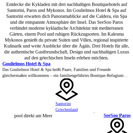
Entdecke die Kykladen mit drei nachhaltigen Boutiquehotels auf
Santorini, Paros und Mykonos. Im Goulielmos Hotel & Spa auf
Santorini erwarten dich Panoramablicke auf die Caldera, ein Spa
und die entspannte Atmosphäre der Insel. Das SeeSoo Paros
verbindet moderne kykladische Architektur mit mediterranen
Gärten, einem Pool und ruhigen Rückzugsorten. Im Kalesma
Mykonos genießt du private Suiten und Villen, regional inspirierte
Kulinarik und weite Ausblicke über die Ägäis. Drei Hotels für alle,
die authentische Gastfreundschaft, Design und nachhaltigen Luxus
auf den griechischen Inseln erleben möchten.
Goulielmos Hotel & Spa
Das Goulielmos Hotel & Spa heißt Paare, Familien und Freunde
gleichermaßen willkommen – ein familiengeführtes Boutique-Refugium
hoch oben am Caldera-Rand von Santorini, über dem traditionellen Akrotiri
gelegen. 27 kykladische Zimmer, einige mit privatem Plunge Pool, blicken
über den aktiven Vulkan und die Ägäis – weit weg vom Trubel der Insel.
Santorini
Griechenland
SeeSoo Paros