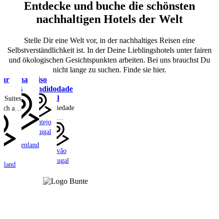
Entdecke und buche die schönsten
nachhaltigen Hotels der Welt
Stelle Dir eine Welt vor, in der nachhaltiges Reisen eine
Selbstverständlichkeit ist. In der Deine Lieblingshotels unter fairen
und ökologischen Gesichtspunkten arbeiten. Bei uns brauchst Du
nicht lange zu suchen. Finde sie hier.
var
Stamna
Paraiso
A
Sifnos
Escondido
Sociedade
Rural
r Suites
A Sociedade
sich auf
Rural:
nde
Alentejo
Ruhiger
maligen
Portugal
Sifnos
Luxus auf
hle aus
Griechenland
einer
Marvão
nachhaltigen
undert,
Portugal
enland
Farm im
ls
Alto
ßes
Alentejo
 neu
 wurde
Suiten
gen