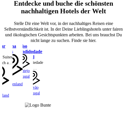
Entdecke und buche die schönsten
nachhaltigen Hotels der Welt
Stelle Dir eine Welt vor, in der nachhaltiges Reisen eine
Selbstverständlichkeit ist. In der Deine Lieblingshotels unter fairen
und ökologischen Gesichtspunkten arbeiten. Bei uns brauchst Du
nicht lange zu suchen. Finde sie hier.
var
Stamna
Paraiso
A
Sifnos
Escondido
Sociedade
Rural
r Suites
A Sociedade
sich auf
Rural:
nde
Alentejo
Ruhiger
maligen
Portugal
Sifnos
Luxus auf
hle aus
Griechenland
einer
Marvão
nachhaltigen
undert,
Portugal
enland
Farm im
ls
Alto
ßes
Alentejo
 neu
 wurde
Suiten
gen