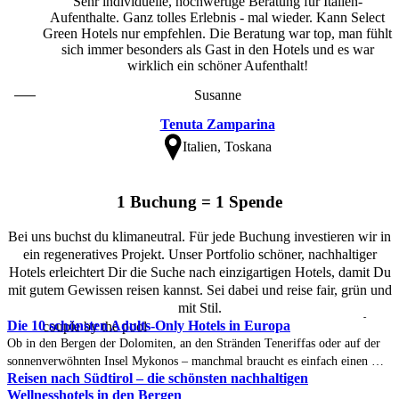
Sehr individuelle, hochwertige Beratung für Italien-
Aufenthalte. Ganz tolles Erlebnis - mal wieder. Kann Select
Green Hotels nur empfehlen. Die Beratung war top, man fühlt
sich immer besonders als Gast in den Hotels und es war
wirklich ein schöner Aufenthalt!
Susanne
Tenuta Zamparina
Italien, Toskana
1 Buchung = 1 Spende
Bei uns buchst du klimaneutral. Für jede Buchung investieren wir in
ein regeneratives Projekt. Unser Portfolio schöner, nachhaltiger
Hotels erleichtert Dir die Suche nach einzigartigen Hotels, damit Du
mit gutem Gewissen reisen kannst. Sei dabei und reise fair, grün und
mit Stil.
Die 10 schönsten Adults-Only Hotels in Europa
Ob in den Bergen der Dolomiten, an den Stränden Teneriffas oder auf der
sonnenverwöhnten Insel Mykonos – manchmal braucht es einfach einen Ort,
Reisen nach Südtirol – die schönsten nachhaltigen
an dem alles ein wenig ruhiger ist. Ein Adults-Only Hotel bietet genau das
Wellnesshotels in den Bergen