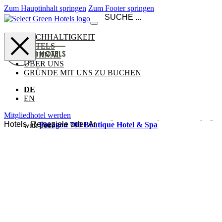
Zum Hauptinhalt springen
Zum Footer springen
NACHHALTIGKEIT
HOTELS
JOURNAL
ÜBER UNS
GRÜNDE MIT UNS ZU BUCHEN
DE
EN
Mitgliedhotel werden
Paragon 700 Boutique Hotel & Spa
Ansehen & buchen
Ostuni
Italien
Goulielmos Hotel & Spa
Das Goulielmos Hotel & Spa heißt Paare, Familien und Freunde
gleichermaßen willkommen – ein familiengeführtes Boutique-
Refugium hoch oben am Caldera-Rand von Santorini, über dem
Ansehen
&
traditionellen Akrotiri gelegen. 27 kykladische Zimmer, einige
buchen
mit privatem Plunge Pool, blicken über den aktiven Vulkan und