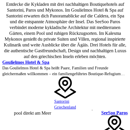
Entdecke die Kykladen mit drei nachhaltigen Boutiquehotels auf
Santorini, Paros und Mykonos. Im Goulielmos Hotel & Spa auf
Santorini erwarten dich Panoramablicke auf die Caldera, ein Spa
und die entspannte Atmosphäre der Insel. Das SeeSoo Paros
verbindet moderne kykladische Architektur mit mediterranen
Gärten, einem Pool und ruhigen Rückzugsorten. Im Kalesma
Mykonos genießt du private Suiten und Villen, regional inspirierte
Kulinarik und weite Ausblicke über die Ägäis. Drei Hotels für alle,
die authentische Gastfreundschaft, Design und nachhaltigen Luxus
auf den griechischen Inseln erleben möchten.
Goulielmos Hotel & Spa
Das Goulielmos Hotel & Spa heißt Paare, Familien und Freunde
gleichermaßen willkommen – ein familiengeführtes Boutique-Refugium
hoch oben am Caldera-Rand von Santorini, über dem traditionellen Akrotiri
gelegen. 27 kykladische Zimmer, einige mit privatem Plunge Pool, blicken
über den aktiven Vulkan und die Ägäis – weit weg vom Trubel der Insel.
Santorini
Griechenland
SeeSoo Paros