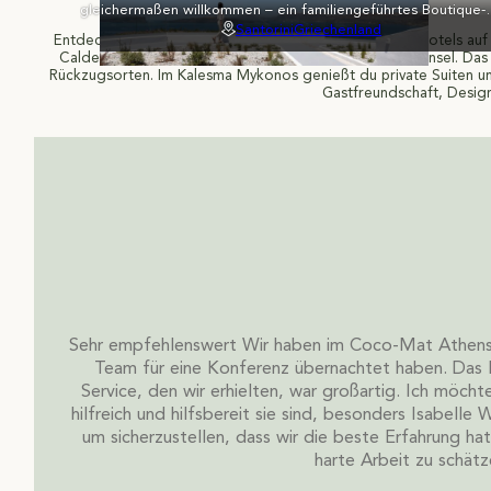
gleichermaßen willkommen – ein familiengeführtes Boutique-
Refugium hoch oben am Caldera-Rand von Santorini, über de
Santorini
Griechenland
Entdecke die Kykladen mit drei nachhaltigen Boutiquehotels auf
traditionellen Akrotiri gelegen. 27 kykladische Zimmer, einige
Caldera, ein Spa und die entspannte Atmosphäre der Insel. Da
privatem Plunge Pool, blicken über den aktiven Vulkan und di
Rückzugsorten. Im Kalesma Mykonos genießt du private Suiten und V
Ägäis – weit weg vom Trubel der Insel.
Gastfreundschaft, Design
Sehr empfehlenswert Wir haben im Coco-Mat Athens
Team für eine Konferenz übernachtet haben. Das 
Service, den wir erhielten, war großartig. Ich möc
hilfreich und hilfsbereit sie sind, besonders Isabelle W
um sicherzustellen, dass wir die beste Erfahrung hat
harte Arbeit zu schätz