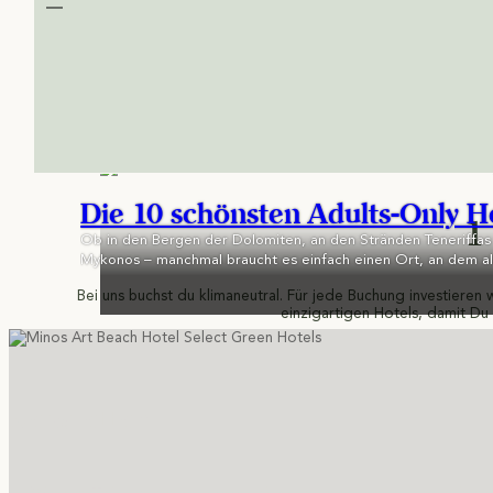
Die 10 schönsten Adults-Only H
1
Ob in den Bergen der Dolomiten, an den Stränden Teneriffas
Mykonos – manchmal braucht es einfach einen Ort, an dem alle
Hotel bietet genau das
Bei uns buchst du klimaneutral. Für jede Buchung investieren w
einzigartigen Hotels, damit Du 
Newsletter